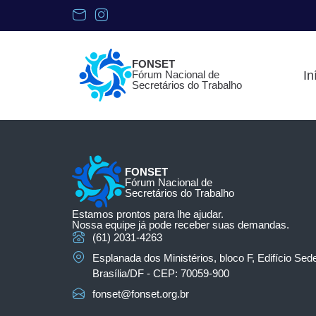
F
O
N
S
E
T
F
ó
r
u
m
N
a
c
i
o
n
a
l
d
e
In
S
e
c
r
e
t
á
r
i
o
s
d
o
T
r
a
b
a
l
h
o
FONSET
Fórum Nacional de
Secretários do Trabalho
Estamos prontos para lhe ajudar.
Nossa equipe já pode receber suas demandas.
(61) 2031-4263
Esplanada dos Ministérios, bloco F, Edifício Sede
Brasília/DF - CEP: 70059-900
fonset@fonset.org.br