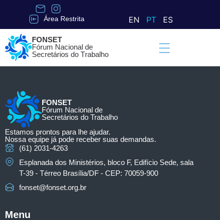
Área Restrita
EN
PT
ES
F
O
N
S
E
T
F
ó
r
u
m
N
a
c
i
o
n
a
l
d
e
S
e
c
r
e
t
á
r
i
o
s
d
o
T
r
a
b
a
l
h
o
FONSET
Fórum Nacional de
Secretários do Trabalho
Estamos prontos para lhe ajudar.
Nossa equipe já pode receber suas demandas.
(61) 2031-4263
Esplanada dos Ministérios, bloco F, Edifício Sede, sala
T-39 - Térreo Brasília/DF - CEP: 70059-900
fonset@fonset.org.br
Menu